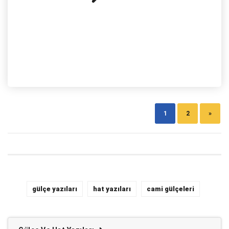
1
2
»
gülçe yazıları
hat yazıları
cami gülçeleri