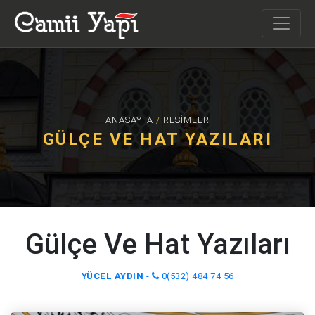
ANASAYFA
/
RESIMLER
GÜLÇE VE HAT YAZILARI
Gülçe Ve Hat Yazıları
YÜCEL AYDIN
-
0(532) 484 74 56