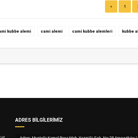
«
1
ami kubbe alemi
cami alemi
cami kubbe alemleri
kubbe a
ADRES BILGILERIMIZ
met
Adres: Mustafa Kemal Paşa Mah. Yazgülü Sok. No:28 Arnavutköy 