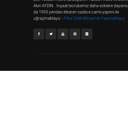
Akın AYDIN... İnşaat tecrübemiz daha eskilere dayans
da 1993 yılından itibaren sadece camii yapımı ile
uğraşmaktayız. -
Fiber Çelik Minare'de Yapmaktayız.