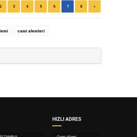
2
3
4
5
6
7
8
»
lemi
cami alemleri
HIZLI ADRES
/ İSTANBUL
Cami Alemi