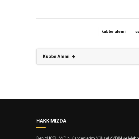
kubbe alemi
c
Kubbe Alemi
HAKKIMIZDA
Ben YÜCEL AYDIN Kardeşlerim Yüksel AYDIN ve Meh