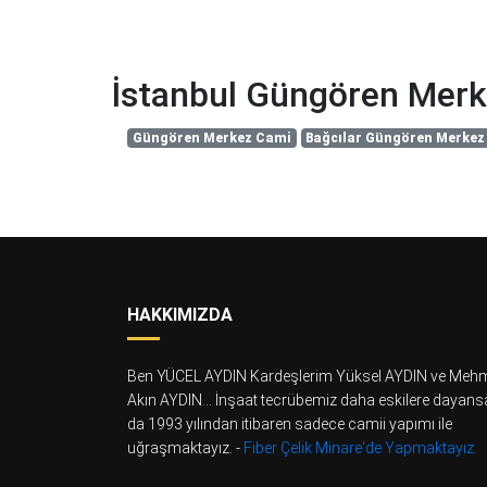
İstanbul Güngören Mer
Güngören Merkez Cami
Bağcılar Güngören Merkez
HAKKIMIZDA
Ben YÜCEL AYDIN Kardeşlerim Yüksel AYDIN ve Meh
Akın AYDIN... İnşaat tecrübemiz daha eskilere dayans
da 1993 yılından itibaren sadece camii yapımı ile
uğraşmaktayız. -
Fiber Çelik Minare'de Yapmaktayız.