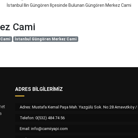
İstanbul Ilin Güngören Ilçesinde Bulunan Güngören Merkez Cami
kez Cami
 Cami
İstanbul Güngören Merkez Cami
ADRES BILGILERIMIZ
met
Adres: Mustafa Kemal Paşa Mah. Yazgülü Sok. No:28 Arnavutköy 
a
Telefon: 0(532) 484 74 56
Email:
info@camiiyapi.com