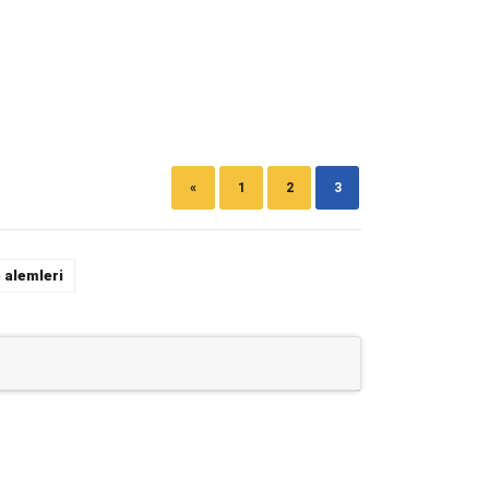
«
1
2
3
 alemleri